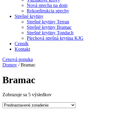
Nová strecha na dom
Rekonštrukcia strechy
Strešné krytiny
Strešné krytiny Terran
Strešné krytiny Bramac
Strešné krytiny Tondach
Plechová strešná krytina KJG
Cenník
Kontakt
Cenová ponuka
Domov
/ Bramac
Bramac
Zobrazuje sa 5 výsledkov