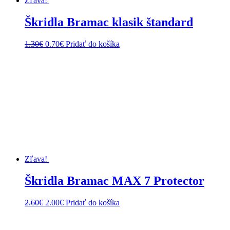
Zľava!
Škridla Bramac klasik štandard
Pôvodná
Aktuálna
1.30
€
0.70
€
Pridať do košíka
cena
cena
bola:
je:
1.30€.
0.70€.
Zľava!
Škridla Bramac MAX 7 Protector
Pôvodná
Aktuálna
2.60
€
2.00
€
Pridať do košíka
cena
cena
bola:
je:
2.60€.
2.00€.