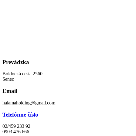
Preskočiť
na
obsah
Prevádzka
Boldocká cesta 2560
Senec
Email
halamaholding@gmail.com
Telefónne číslo
02/459 233 92
0903 476 666