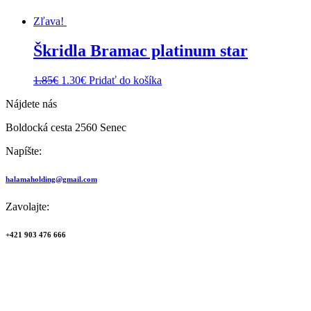
Zľava!
Škridla Bramac platinum star
Pôvodná
Aktuálna
1.85
€
1.30
€
Pridať do košíka
cena
cena
Nájdete nás
bola:
je:
1.85€.
1.30€.
Boldocká cesta 2560 Senec
Napíšte:
halamaholding@gmail.com
Zavolajte:
+421 903 476 666