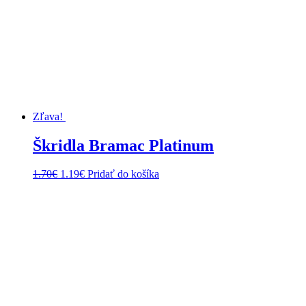
Zľava!
Škridla Bramac Platinum
Pôvodná
Aktuálna
1.70
€
1.19
€
Pridať do košíka
cena
cena
bola:
je:
1.70€.
1.19€.