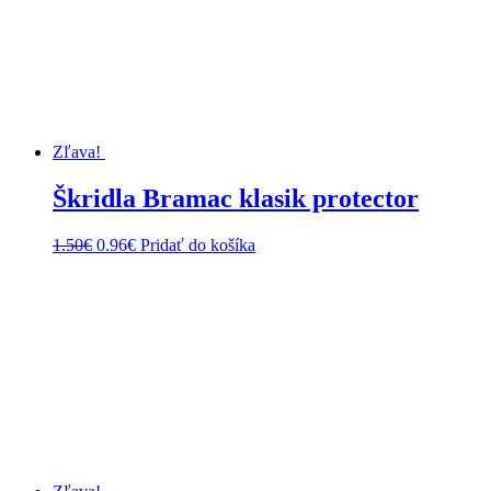
Zľava!
Škridla Bramac klasik protector
Pôvodná
Aktuálna
1.50
€
0.96
€
Pridať do košíka
cena
cena
bola:
je:
1.50€.
0.96€.