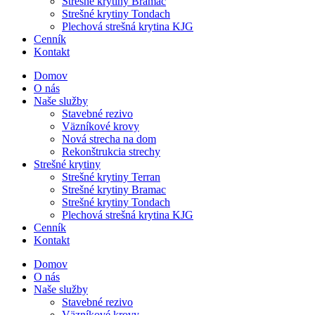
Strešné krytiny Bramac
Strešné krytiny Tondach
Plechová strešná krytina KJG
Cenník
Kontakt
Domov
O nás
Naše služby
Stavebné rezivo
Väzníkové krovy
Nová strecha na dom
Rekonštrukcia strechy
Strešné krytiny
Strešné krytiny Terran
Strešné krytiny Bramac
Strešné krytiny Tondach
Plechová strešná krytina KJG
Cenník
Kontakt
Domov
O nás
Naše služby
Stavebné rezivo
Väzníkové krovy