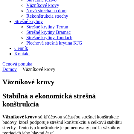
Väzníkové krovy
Nová strecha na dom
Rekonštrukcia strechy
Strešné krytiny
Strešné krytiny Terran
Strešné krytiny Bramac
Strešné krytiny Tondach
Plechová strešná krytina KJG
Cenník
Kontakt
Cenová ponuka
Domov
Väzníkové krovy
Väzníkové krovy
Stabilná a ekonomická strešná
konštrukcia
Väzníkové krovy
sú kľúčovou súčasťou strešnej konštrukcie
budovy, ktorá podporuje strešnú konštrukciu a celkovú stabilitu
strechy. Tento typ konštrukcie je pomenovaný podľa väzníkov
tvoriacich jeho hlavnú časť.