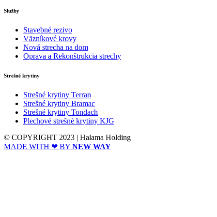
Služby
Stavebné rezivo
Väzníkové krovy
Nová strecha na dom
Oprava a Rekonštrukcia strechy
Strešné krytiny
Strešné krytiny Terran
Strešné krytiny Bramac
Strešné krytiny Tondach
Plechové strešné krytiny KJG
© COPYRIGHT 2023 | Halama Holding
MADE WITH ❤ BY
NEW WAY