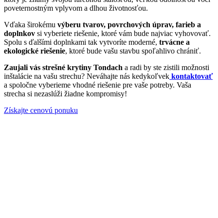
poveternostným vplyvom a dlhou životnosťou.
Vďaka širokému
výberu tvarov, povrchových úprav, farieb a
doplnkov
si vyberiete riešenie, ktoré vám bude najviac vyhovovať.
Spolu s ďalšími doplnkami tak vytvoríte moderné,
trvácne a
ekologické riešenie
, ktoré bude vašu stavbu spoľahlivo chrániť.
Zaujali vás strešné krytiny Tondach
a radi by ste zistili možnosti
inštalácie na vašu strechu? Neváhajte nás kedykoľvek
kontaktovať
a spoločne vyberieme vhodné riešenie pre vaše potreby. Vaša
strecha si nezaslúži žiadne kompromisy!
Získajte cenovú ponuku