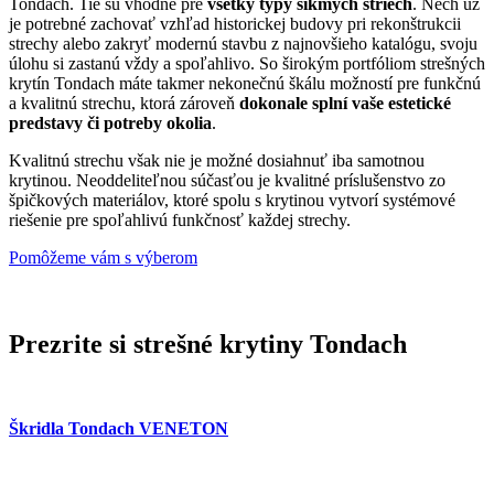
Tondach. Tie sú vhodné pre
všetky typy šikmých striech
. Nech už
je potrebné zachovať vzhľad historickej budovy pri rekonštrukcii
strechy alebo zakryť modernú stavbu z najnovšieho katalógu, svoju
úlohu si zastanú vždy a spoľahlivo. So širokým portfóliom strešných
krytín Tondach máte takmer nekonečnú škálu možností pre funkčnú
a kvalitnú strechu, ktorá zároveň
dokonale splní vaše estetické
predstavy či potreby okolia
.
Kvalitnú strechu však nie je možné dosiahnuť iba samotnou
krytinou. Neoddeliteľnou súčasťou je kvalitné príslušenstvo zo
špičkových materiálov, ktoré spolu s krytinou vytvorí systémové
riešenie pre spoľahlivú funkčnosť každej strechy.
Pomôžeme vám s výberom
Prezrite si strešné krytiny Tondach
Škridla Tondach VENETON