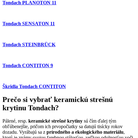
Tondach PLANOTON 11
Tondach SENSATON 11
Tondach STEINBRÜCK
Tondach CONTITON 9
Škridla Tondach CONTITON
Prečo si vybrať keramickú strešnú
krytinu Tondach?
Pálené, resp.
keramické strešné krytiny
sú čím ďalej tým
obľúbenejšie, pričom ich prvopočiatky sa datujú tisícky rokov
dozadu. Vyrábajú sa z
prírodného a ekologického materiálu
,
ktorý je známy svojou farebnou stálosťou, veľkou odolnosťou voči