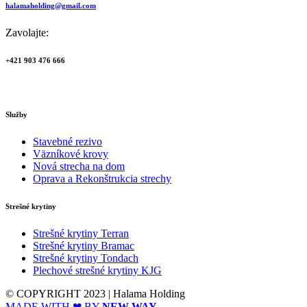
halamaholding@gmail.com
Zavolajte:
+421 903 476 666
Služby
Stavebné rezivo
Väzníkové krovy
Nová strecha na dom
Oprava a Rekonštrukcia strechy
Strešné krytiny
Strešné krytiny Terran
Strešné krytiny Bramac
Strešné krytiny Tondach
Plechové strešné krytiny KJG
© COPYRIGHT 2023 | Halama Holding
MADE WITH ❤ BY
NEW WAY