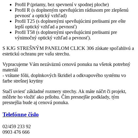
Profil P (priamy, bez spevnení v spodnej ploche)
Profil R (s doplneným spevňujúcim rádiusom pre zlepšenú
pevnosť a optický vzhľad)
Profil T25 (s doplnenými spevňujúcimi prelisami pre ešte
lepší optický vzhľad a pevnosť)
Profil T58 (s doplnenými spevňujúcimi prelisami pre
výnimočný optický vzhľad a pevnosť).
S KJG STREŠNÝM PANELOM CLICK 306 získate spoľahlivú a
estetickú ochranu pre vašu strechu.
Vypracujeme Vám nezáväznú cenovú ponuku na všetok potrebný
materiál
- vrátane fólii, doplnkových škridiel a odkvapového systému vo
farbe strešnej krytiny
Stačí uviesť základné rozmery strechy. Ak máte náčrt či projekt,
môžete ho vložiť ako prílohu. Čím presnejšie podklady, tým
presnejšia bude aj cenová ponuka.
Telefónne číslo
02/459 233 92
0903 476 666