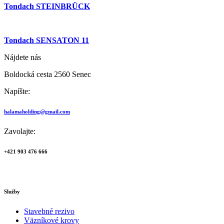
Tondach STEINBRÜCK
Tondach SENSATON 11
Nájdete nás
Boldocká cesta 2560 Senec
Napíšte:
halamaholding@gmail.com
Zavolajte:
+421 903 476 666
Služby
Stavebné rezivo
Väzníkové krovy