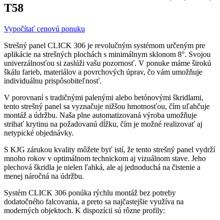
T58
Vypočítať cenovú ponuku
Strešný panel CLICK 306 je revolučným systémom určeným pre
aplikácie na strešných plochách s minimálnym sklonom 8°. Svojou
univerzálnosťou si zaslúži vašu pozornosť. V ponuke máme širokú
škálu farieb, materiálov a povrchových úprav, čo vám umožňuje
individuálnu prispôsobiteľnosť.
V porovnaní s tradičnými palenými alebo betónovými škridlami,
tento strešný panel sa vyznačuje nižšou hmotnosťou, čím uľahčuje
montáž a údržbu. Naša plne automatizovaná výroba umožňuje
strihať krytinu na požadovanú dĺžku, čím je možné realizovať aj
netypické objednávky.
S KJG zárukou kvality môžete byť istí, že tento strešný panel vydrží
mnoho rokov v optimálnom technickom aj vizuálnom stave. Jeho
plechová škridla je nielen ľahká, ale aj jednoduchá na čistenie a
menej náročná na údržbu.
Systém CLICK 306 ponúka rýchlu montáž bez potreby
dodatočného falcovania, a preto sa najčastejšie využíva na
moderných objektoch. K dispozícii sú rôzne profily: