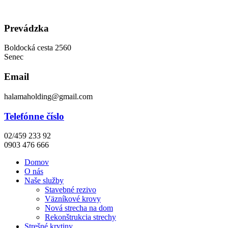
Preskočiť
na
obsah
Prevádzka
Boldocká cesta 2560
Senec
Email
halamaholding@gmail.com
Telefónne číslo
02/459 233 92
0903 476 666
Domov
O nás
Naše služby
Stavebné rezivo
Väzníkové krovy
Nová strecha na dom
Rekonštrukcia strechy
Strešné krytiny