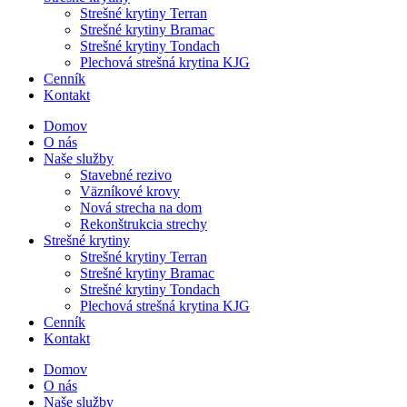
Strešné krytiny Terran
Strešné krytiny Bramac
Strešné krytiny Tondach
Plechová strešná krytina KJG
Cenník
Kontakt
Domov
O nás
Naše služby
Stavebné rezivo
Väzníkové krovy
Nová strecha na dom
Rekonštrukcia strechy
Strešné krytiny
Strešné krytiny Terran
Strešné krytiny Bramac
Strešné krytiny Tondach
Plechová strešná krytina KJG
Cenník
Kontakt
Domov
O nás
Naše služby